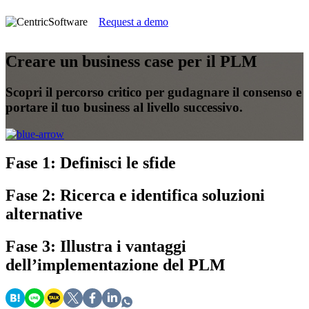
Request a demo
Creare un business case per il PLM
Scopri il percorso critico per gudagnare il consenso e
portare il tuo business al livello successivo.
Fase 1:
Definisci le sfide
Fase 2:
Ricerca e identifica soluzioni
alternative
Fase 3:
Illustra i vantaggi
dell’implementazione del PLM