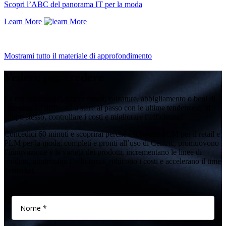
Scopri l’ABC del panorama IT per la moda
Learn More
Mostrami tutto il materiale di approfondimento
Vedere per credere
La tua azienda nel settore moda, calzature, abbigliamento o beni di
consumo ha difficoltà a stare al passo con le ultime tendenze e, al
tempo stesso, controllare i costi e migliorare l’efficienza?
Concedici 60 minuti e scoprirai perché i software PLM per il retail e
PLM per la moda, completi e pronti all’uso di Centric, promuovono
l’innovazione e la varietà dei prodotti, incrementano le linee di
prodotti, aumentano l’efficienza, riducono i costi e accelerano il time
to market.