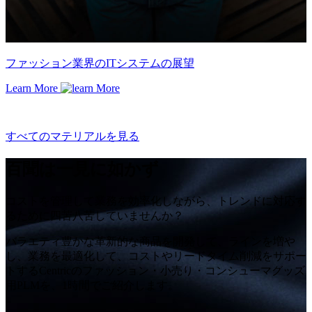
ファッション業界のITシステムの展望
Learn More
すべてのマテリアルを見る
百聞は一見に如かず
コストを管理して業務を効率化しながら、トレンドに対応す
るために四苦八苦していませんか？
バラエティ豊かな革新的な商品を開発して、ラインを増や
し、業務を最適化して、コストやリードタイム削減をサポー
トするCentricのファッション・小売り・コンシューマグッズ
用PLMを、1時間でご紹介します。