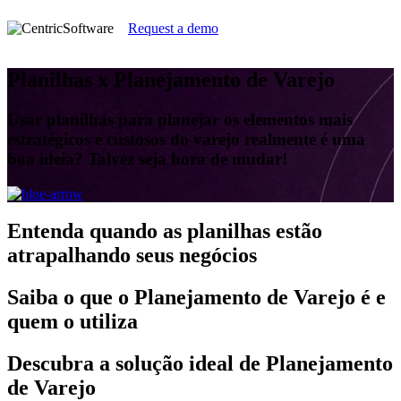
Request a demo
Planilhas x Planejamento de Varejo
Usar planilhas para planejar os elementos mais
estratégicos e custosos do varejo realmente é uma
boa ideia? Talvez seja hora de mudar!
Entenda
quando as planilhas estão
atrapalhando seus negócios
Saiba
o que o Planejamento de Varejo é e
quem o utiliza
Descubra
a solução ideal de Planejamento
de Varejo