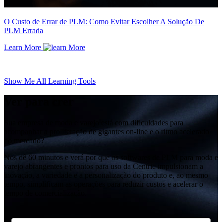
O Custo de Errar de PLM: Como Evitar Escolher A Solução De
PLM Errada
Learn More
Show Me All Learning Tools
Ver para crer
Sua empresa de moda e varejo está com dificuldades para
acompanhar a proliferação de gigantes on-line e o ritmo acelerado
do mercado?
Nos dê 60 minutos e verá por que os softwares de PLM para moda e
varejo abrangentes e prontos para uso da Centric impulsionam a
inovação, a variedade e a personalização do produto e, ao mesmo
tempo, simplificam as operações para reduzir custos e acelerar o
tempo de comercialização.