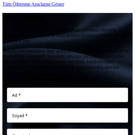
Tüm Öğrenme Araçlarını Göster
Demo isteyin
Moda ve perakende firmanız yaygınlaşan çevrimiçi alışveriş
devleriyle başa çıkmakta ve hızla gelişen piyasaya ayak uydurmakta
zorlanıyor mu?
Yalnızca 60 dakikanızı bize ayırarak Centric’in perakende PLM ve
moda PLM alanlarında kapsamlı, sıra dışı yazılımının nasıl ürün
inovasyonunu ve çeşitliliğini desteklediğini, koleksiyonları
geliştirdiğini, maliyetleri düşürdüğünü, piyasaya çıkış süresini
kısalttığını öğrenin.