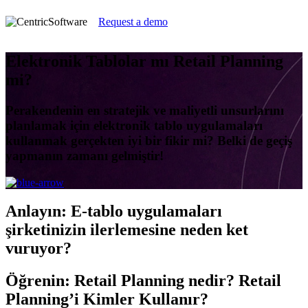
Request a demo
Elektronik Tablolar mı Retail Planning
mi?
Perakendenin en stratejik ve maliyetli unsurlarını
planlamak için elektronik tablo uygulamaları
kullanmak gerçekten iyi bir fikir mi? Belki de geçiş
yapmanın zamanı gelmiştir!
Anlayın:
E-tablo uygulamaları
şirketinizin ilerlemesine neden ket
vuruyor?
Öğrenin:
Retail Planning nedir? Retail
Planning’i Kimler Kullanır?