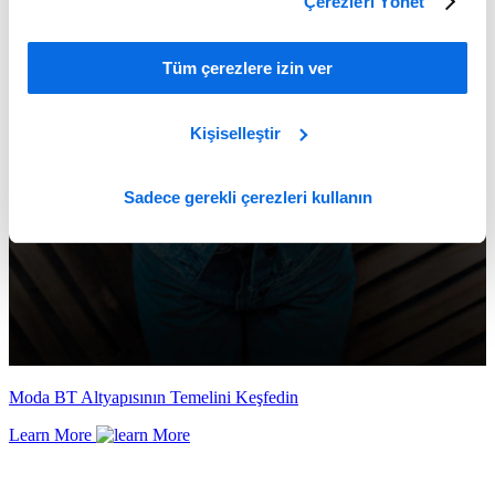
Çerezleri Yönet
Tüm çerezlere izin ver
Kişiselleştir
Sadece gerekli çerezleri kullanın
Moda BT Altyapısının Temelini Keşfedin
Learn More