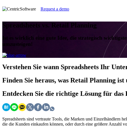
Request a demo
Spreadsheets vs. Retail Planning
Ist es wirklich eine gute Idee, die strategisch wichtig
umzusteigen!
Verstehen Sie
wann Spreadsheets Ihr Unt
Finden Sie
heraus, was Retail Planning ist
Entdecken Sie
die richtige Lösung für das 
Spreadsheets sind vertraute Tools, die Marken und Einzelhändlern hel
die die Kunden einkaufen können, oder durch eine größere Anzahl vo