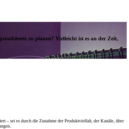
preadsheets zu planen? Vielleicht ist es an der Zeit,
rt – sei es durch die Zunahme der Produktvielfalt, der Kanäle, über
ungen.