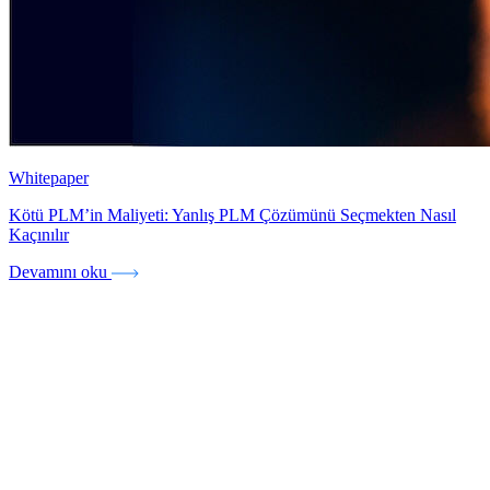
Whitepaper
Kötü PLM’in Maliyeti: Yanlış PLM Çözümünü Seçmekten Nasıl
Kaçınılır
Devamını oku