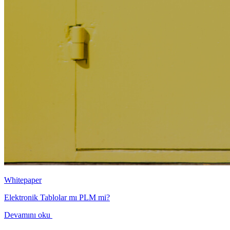
Whitepaper
Elektronik Tablolar mı PLM mi?
Devamını oku