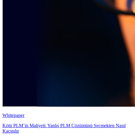
Whitepaper
Kötü PLM’in Maliyeti: Yanlış PLM Çözümünü Seçmekten Nasıl
Kaçınılır