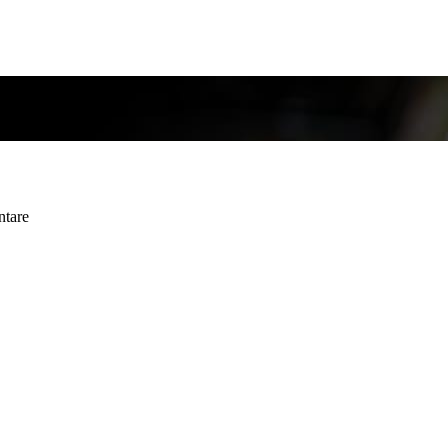
ntare
ntare