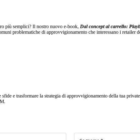
ero più semplici? Il nostro nuovo e-book,
Dal concept al carrello:
Playb
comuni problematiche di approvvigionamento che interessano i retailer de
ide e trasformare la strategia di approvvigionamento della tua private l
LM.