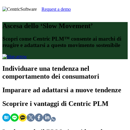
Request a demo
Ascesa dello ‘Slow Movement’
Scopri come Centric PLM™ consente ai marchi di
reagire e adattarsi a questo movimento sostenibile
Individuare
una tendenza nel
comportamento dei consumatori
Imparare
ad adattarsi a nuove tendenze
Scoprire
i vantaggi di Centric PLM