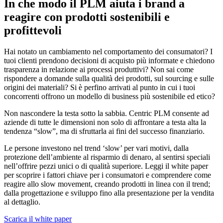
In che modo il PLM aiuta i brand a
reagire con prodotti sostenibili e
profittevoli
Hai notato un cambiamento nel comportamento dei consumatori? I
tuoi clienti prendono decisioni di acquisto più informate e chiedono
trasparenza in relazione ai processi produttivi? Non sai come
rispondere a domande sulla qualità dei prodotti, sul sourcing e sulle
origini dei materiali? Si è perfino arrivati al punto in cui i tuoi
concorrenti offrono un modello di business più sostenibile ed etico?
Non nascondere la testa sotto la sabbia. Centric PLM consente ad
aziende di tutte le dimensioni non solo di affrontare a testa alta la
tendenza “slow”, ma di sfruttarla ai fini del successo finanziario.
Le persone investono nel trend ‘slow’ per vari motivi, dalla
protezione dell’ambiente al risparmio di denaro, al sentirsi speciali
nell’offrire pezzi unici o di qualità superiore. Leggi il white paper
per scoprire i fattori chiave per i consumatori e comprendere come
reagire allo slow movement, creando prodotti in linea con il trend;
dalla progettazione e sviluppo fino alla presentazione per la vendita
al dettaglio.
Scarica il white paper